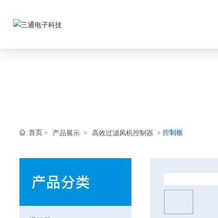
首页
控制板
产品展示
高效过滤风机控制器
产品分类