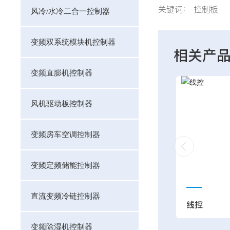
关键词： 控制板
风冷/水冷二合一控制器
变频双系统模块机控制器
相关产
变频直膨机控制器
风机驱动板控制器
变频房车空调控制器
变频定频储能控制器
直流变频冷链控制器
线控
驱动板
变频除湿机控制器