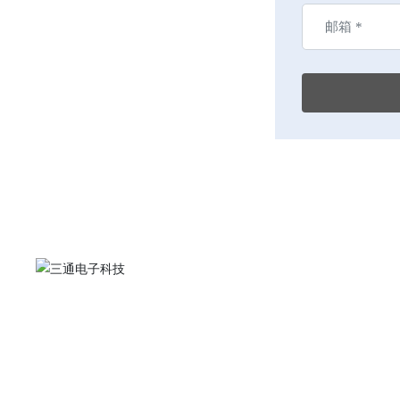
地址：江苏省常州市新北区科勒路1号4号楼3
楼
传真：+86-519-85118697