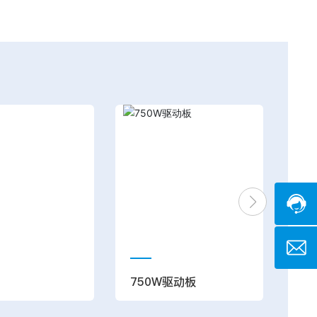
驱动板
1.5KW-2.2KW驱动板
4