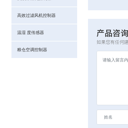
高效过滤风机控制器
产品咨
温湿 度传感器
如果您有任何
粮仓空调控制器