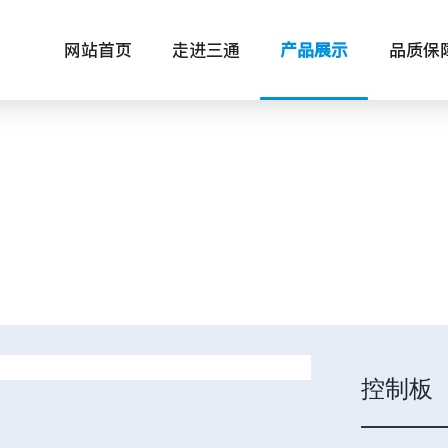
网站首页
走进三通
产品展示
品质保
控制板