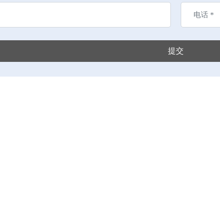
提交
我们的产品
温控器
水媒体直流无
水媒体直流卡机控制器
风冷热泵变频
变频三联供一体机控制器
风冷柜机控制
风冷/冷热水模块机控制器
风冷/水冷二
变频双系统模块机控制器
变频直膨机控