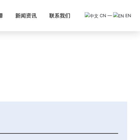
障
新闻资讯
联系我们
CN
—
EN